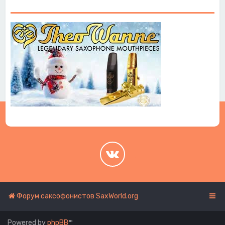
.
.
Форум саксофонистов SaxWorld.org
Powered by
phpBB
™