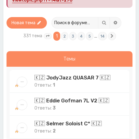
viewtopic.php?f=14&t=276
Поиск
Расширен
Новая тема
331 тема
1
…
2
3
4
5
14
Страница
1
из
14
След.
Темы
🇰🇿 JodyJazz QUASAR 7 🇰🇿
Ответы:
1
🇰🇿 Eddie Gofman 7L V2 🇰🇿
Ответы:
3
🇰🇿 Selmer Soloist C* 🇰🇿
Ответы:
2