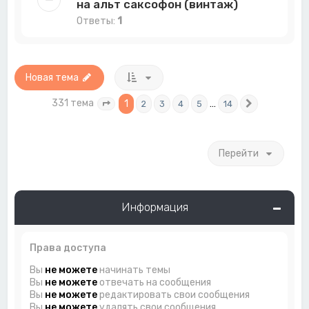
на альт саксофон (винтаж)
Ответы:
1
Новая тема
331 тема
1
…
2
3
4
5
14
Страница
1
из
14
След.
Перейти
Информация
Права доступа
Вы
не можете
начинать темы
Вы
не можете
отвечать на сообщения
Вы
не можете
редактировать свои сообщения
Вы
не можете
удалять свои сообщения