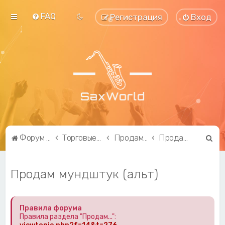
FAQ
Регистрация
Вход
П
Форум саксофонистов SaxWorld.org
Торговые ряды
Продам...
Продам мундштук (альт)
о
и
Продам мундштук (альт)
с
к
Правила форума
Правила раздела "Продам...":