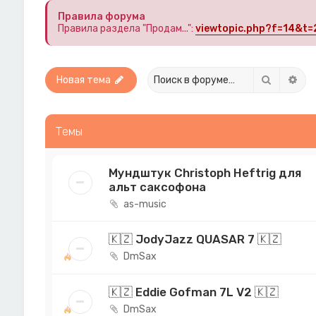
Правила форума
Правила раздела "Продам...":
viewtopic.php?f=14&t=
Поиск
Рас
Новая тема
Темы
Мундштук Christoph Heftrig для
альт саксофона
as-music
🇰🇿 JodyJazz QUASAR 7 🇰🇿
DmSax
🇰🇿 Eddie Gofman 7L V2 🇰🇿
DmSax