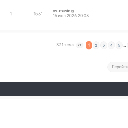
as-music
1
1531
15 июл 2026 20:03
331 тема
1
…
2
3
4
5
Страница
1
из
14
Перейт