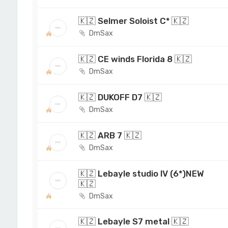
🇰🇿 Selmer Soloist C* 🇰🇿
DmSax
🇰🇿 CE winds Florida 8 🇰🇿
DmSax
🇰🇿 DUKOFF D7 🇰🇿
DmSax
🇰🇿 ARB 7 🇰🇿
DmSax
🇰🇿 Lebayle studio lV (6*)NEW
🇰🇿
DmSax
🇰🇿 Lebayle S7 metal 🇰🇿