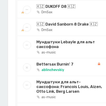
🇰🇿 DUKOFF D8 🇰🇿
DmSax
🇰🇿 David Sanborn 8 Drake 🇰🇿
DmSax
Мундштуки Lebayle для альт
саксофона
as-music
Bettersax Burnin' 7
ablinchevskiy
Мундштуки для альт-
саксофона: Francois Louis, Aizen,
Otto Link, Berg Larsen
as-music