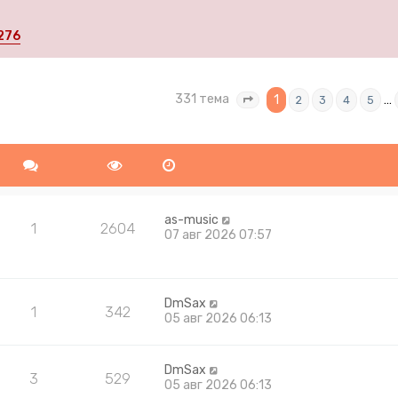
276
331 тема
ширенный поиск
1
…
2
3
4
5
Страница
1
из
14
as-music
1
2604
07 авг 2026 07:57
DmSax
1
342
05 авг 2026 06:13
DmSax
3
529
05 авг 2026 06:13