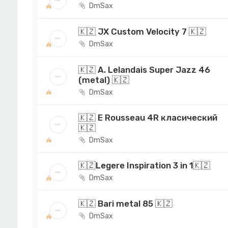
DmSax
🇰🇿 JX Custom Velocity 7 🇰🇿
DmSax
🇰🇿 A. Lelandais Super Jazz 46
(metal) 🇰🇿
DmSax
🇰🇿 E Rousseau 4R класический
🇰🇿
DmSax
🇰🇿Legere Inspiration 3 in 1🇰🇿
DmSax
🇰🇿 Bari metal 85 🇰🇿
DmSax