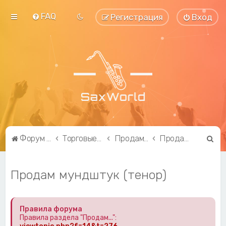
FAQ
Регистрация
Вход
П
Форум саксофонистов SaxWorld.org
Торговые ряды
Продам...
Продам мундштук (тенор)
о
и
Продам мундштук (тенор)
с
к
Правила форума
Правила раздела "Продам...":