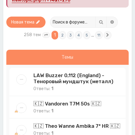
viewtopic.php?f=14&t=276
Поиск
Расширен
Новая тема
258 тем
1
…
2
3
4
5
11
Страница
1
из
11
След.
Темы
LAW Buzzer 0,112 (England) -
Теноровый мундштук (металл)
Ответы:
1
🇰🇿 Vandoren T7M 50s 🇰🇿
Ответы:
1
🇰🇿 Theo Wanne Ambika 7* HR 🇰🇿
Ответы:
1