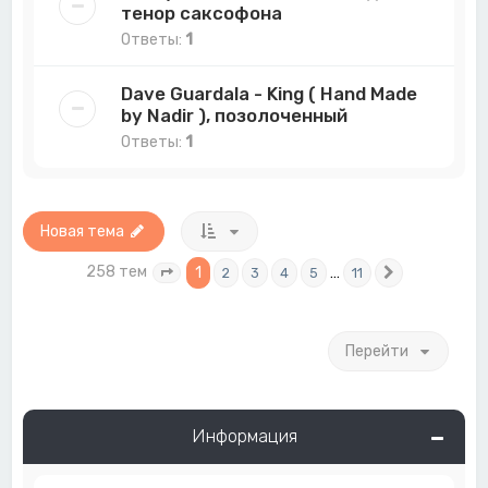
тенор саксофона
Ответы:
1
Dave Guardala - King ( Hand Made
by Nadir ), позолоченный
Ответы:
1
Новая тема
258 тем
1
…
2
3
4
5
11
Страница
1
из
11
След.
Перейти
Информация