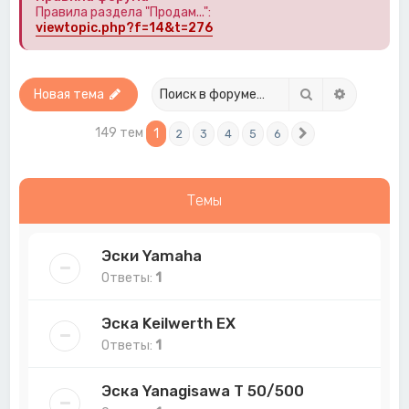
Правила раздела "Продам...":
viewtopic.php?f=14&t=276
Поиск
Расширен
Новая тема
149 тем
1
2
3
4
5
6
След.
Темы
Эски Yamaha
Ответы:
1
Эска Keilwerth EX
Ответы:
1
Эска Yanagisawa T 50/500