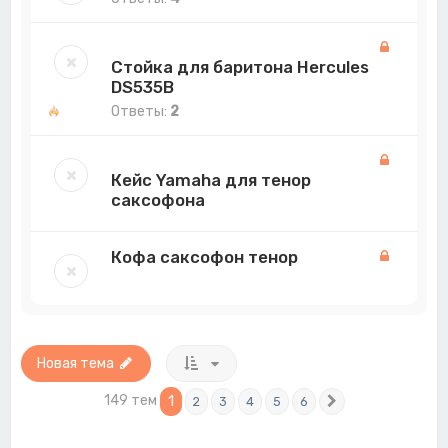
Стойка для баритона Hercules
DS535B
Ответы:
2
Кейс Yamaha для тенор
саксофона
Кофа саксофон тенор
Новая тема
149 тем
1
2
3
4
5
6
След.