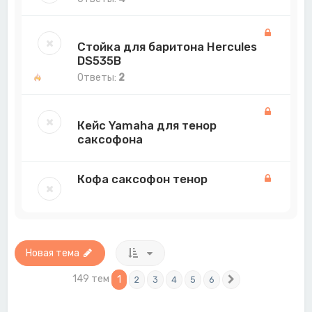
Стойка для баритона Hercules
DS535B
Ответы:
2
Кейс Yamaha для тенор
саксофона
Кофа саксофон тенор
Новая тема
149 тем
1
2
3
4
5
6
След.