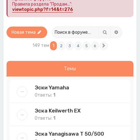
Правила раздела "Продам...":
viewtopic.php?f=14&t=276
Поиск
Расширен
Новая тема
149 тем
1
2
3
4
5
6
След.
Темы
Эски Yamaha
Ответы:
1
Эска Keilwerth EX
Ответы:
1
Эска Yanagisawa T 50/500