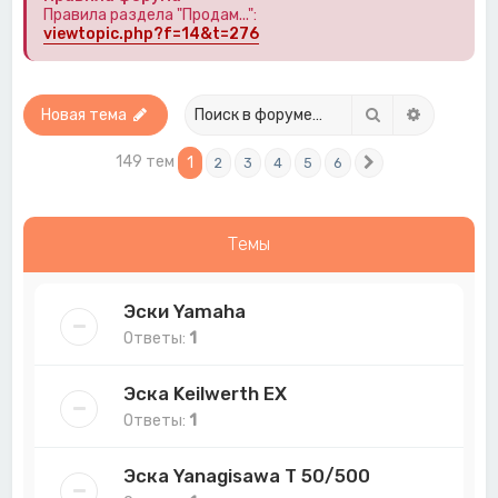
Правила раздела "Продам...":
viewtopic.php?f=14&t=276
Поиск
Расширен
Новая тема
149 тем
1
2
3
4
5
6
След.
Темы
Эски Yamaha
Ответы:
1
Эска Keilwerth EX
Ответы:
1
Эска Yanagisawa T 50/500