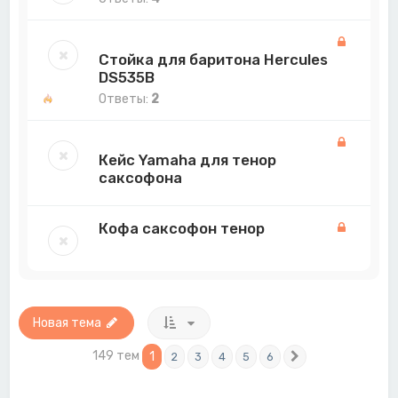
Стойка для баритона Hercules
DS535B
Ответы:
2
Кейс Yamaha для тенор
саксофона
Кофа саксофон тенор
Новая тема
149 тем
1
2
3
4
5
6
След.