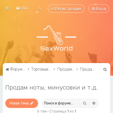
FAQ
Регистрация
Вход
П
Форум саксофонистов SaxWorld.org
Торговые ряды
Продам...
Продам ноты, минусовки и т.д.
о
и
Продам ноты, минусовки и т.д.
с
к
Поиск
Расширен
Новая тема
6 тем • Страница
1
из
1