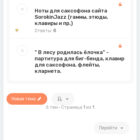
Ноты для саксофона сайта
SorokinJazz (гаммы, этюды,
клавиры и пр.)
Ответы:
8
" В лесу родилась ёлочка" -
партитура для биг-бенда, клавир
для саксофона, флейты,
кларнета.
Новая тема
6 тем • Страница
1
из
1
Перейти