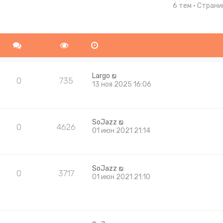
6 тем • Стран
ширенный поиск
Largo
0
735
13 ноя 2025 16:06
SoJazz
0
4626
01 июн 2021 21:14
SoJazz
0
3717
01 июн 2021 21:10