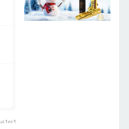
ица
1
из
1