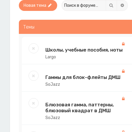
Поиск
Рас
Новая тема
Темы
Школы, учебные пособия, ноты
Largo
Гаммы для блок-флейты ДМШ
SoJazz
Блюзовая гамма, паттерны,
блюзовый квадрат в ДМШ
SoJazz