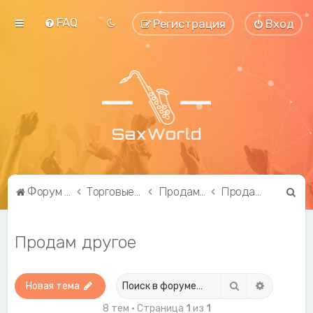
FAQ
Регистрация
Вход
П
Форум саксофонистов SaxWorld.org
Торговые ряды
Продам...
Продам другое
о
и
Продам другое
с
к
Поиск
Расширен
Новая тема
8 тем • Страница
1
из
1