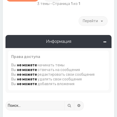
3 темы • Страница
1
из
1
Перейти
Информация
Права доступа
Вы
не можете
начинать темы
Вы
не можете
отвечать на сообщения
Вы
не можете
редактировать свои сообщения
Вы
не можете
удалять свои сообщения
Вы
не можете
добавлять вложения
Поиск
Расширенный поиск