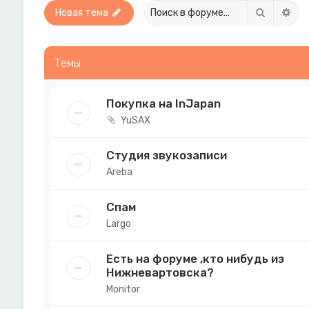
Поиск
Рас
Новая тема
Темы
Покупка на InJapan
YuSAX
Студия звукозаписи
Areba
Спам
Largo
Есть на форуме ,кто нибудь из
Нижневартовска?
Monitor