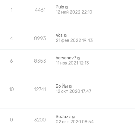
Pulp
1
4461
12 май 2022 22:10
Vos
4
8993
21 фев 2022 19:43
bersenev7
6
8353
11 ноя 2021 12:13
Бо Йы
10
12741
12 окт 2020 17:47
SoJazz
0
3200
02 окт 2020 08:54