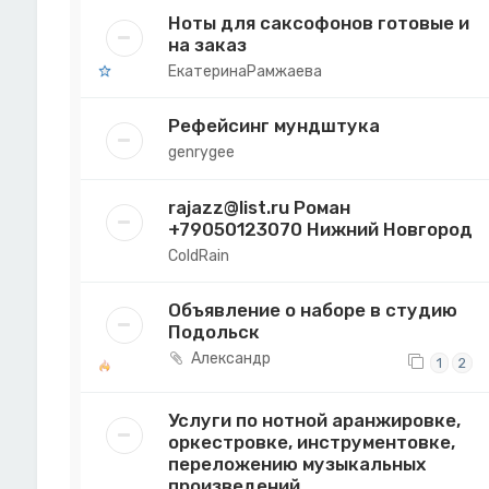
Ноты для саксофонов готовые и
на заказ
ЕкатеринаРамжаева
Рефейсинг мундштука
genrygee
rajazz@list.ru Роман
+79050123070 Нижний Новгород
ColdRain
Объявление о наборе в студию
Подольск
Александр
1
2
Услуги по нотной аранжировке,
оркестровке, инструментовке,
переложению музыкальных
произведений.