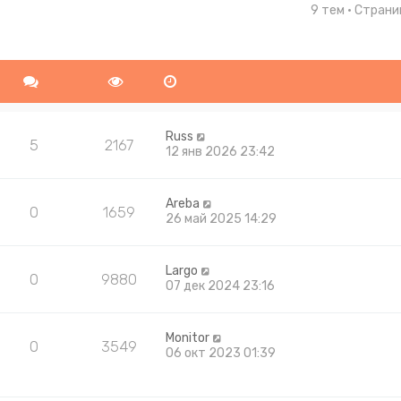
9 тем • Стран
ширенный поиск
Russ
5
2167
12 янв 2026 23:42
Areba
0
1659
26 май 2025 14:29
Largo
0
9880
07 дек 2024 23:16
Monitor
0
3549
06 окт 2023 01:39