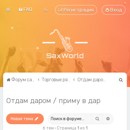
FAQ
Регистрация
Вход
П
Форум саксофонистов SaxWorld.org
Торговые ряды
Отдам даром / приму в дар
о
и
Отдам даром / приму в дар
с
к
Поиск
Расширен
Новая тема
6 тем • Страница
1
из
1