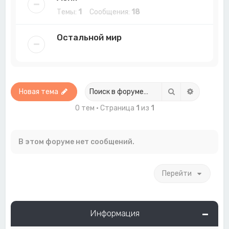
Темы:
1
Сообщения:
18
Остальной мир
Поиск
Расширен
Новая тема
0 тем • Страница
1
из
1
В этом форуме нет сообщений.
Перейти
Информация