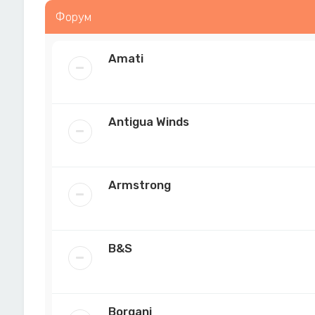
Форум
Amati
Antigua Winds
Armstrong
B&S
Borgani