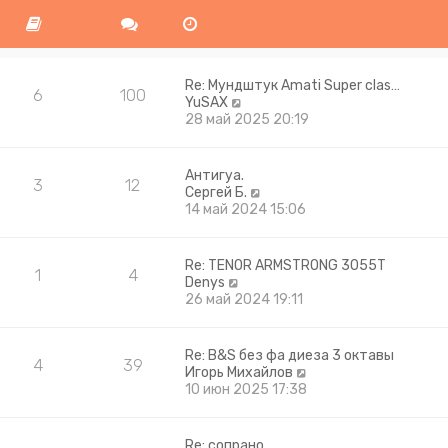
Re: Мундштук Amati Super clas…
6
100
П
YuSAX
е
28 май 2025 20:19
р
е
й
Антигуа.
3
12
т
П
Сергей Б.
и
е
14 май 2024 15:06
к
р
п
е
о
й
Re: TENOR ARMSTRONG 3055T
с
1
4
т
П
Denys
л
и
е
26 май 2024 19:11
е
к
р
д
п
е
н
о
й
Re: B&S без фа диеза 3 октавы
е
с
4
39
т
П
Игорь Михайлов
м
л
и
е
10 июн 2025 17:38
у
е
к
р
с
д
п
е
о
н
о
й
о
Re: сопрано
е