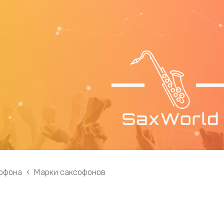
офона
Марки саксофонов