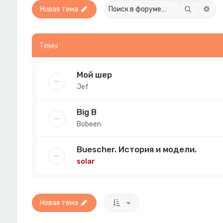
Поиск
Рас
Новая тема
Темы
Мой шер
Jef
Big B
Bobeen
Buescher. История и модели.
solar
Новая тема