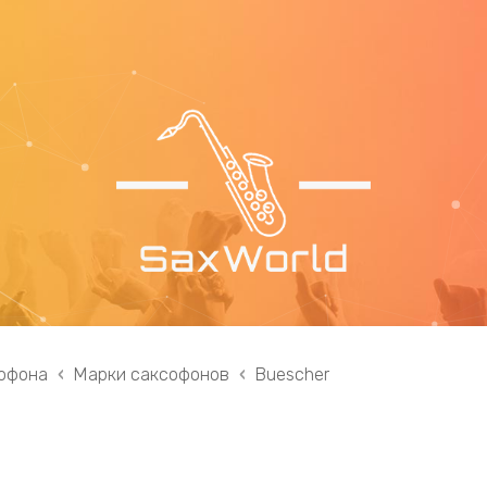
офона
Марки саксофонов
Buescher