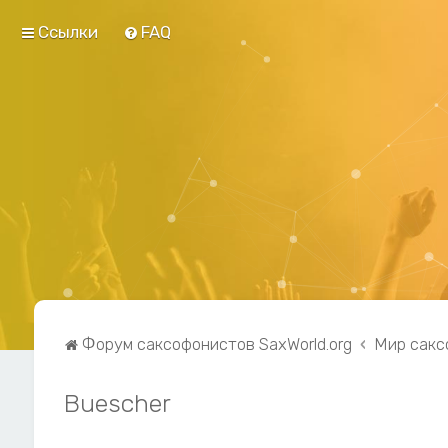
Ссылки
FAQ
Форум саксофонистов SaxWorld.org
Мир сакс
Buescher