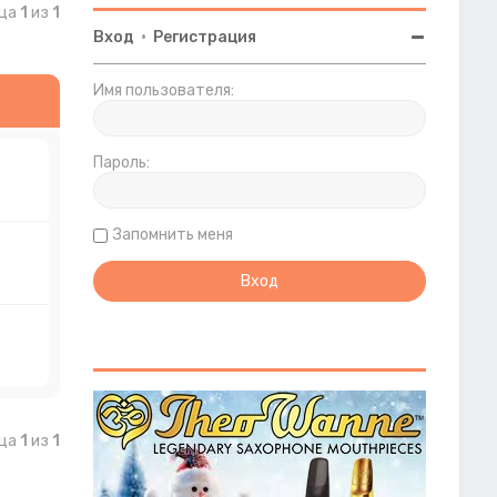
ица
1
из
1
Вход
•
Регистрация
Имя пользователя:
Пароль:
Запомнить меня
ица
1
из
1