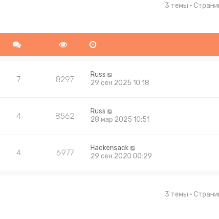
3 темы • Стран
ширенный поиск
Russ
7
8297
29 сен 2025 10:18
Russ
4
8562
28 мар 2025 10:51
Hackensack
4
6977
29 сен 2020 00:29
3 темы • Стран