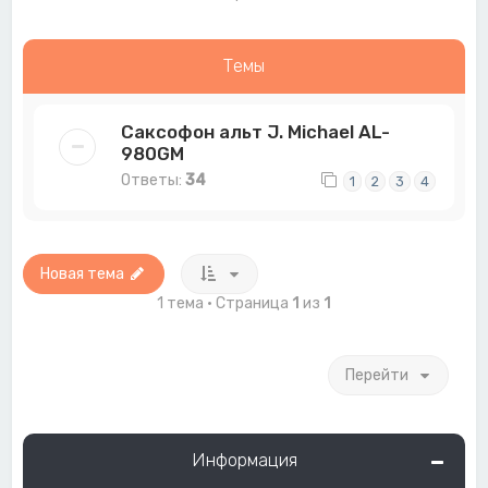
Темы
Саксофон альт J. Michael AL-
980GM
Ответы:
34
1
2
3
4
Новая тема
1 тема • Страница
1
из
1
Перейти
Информация