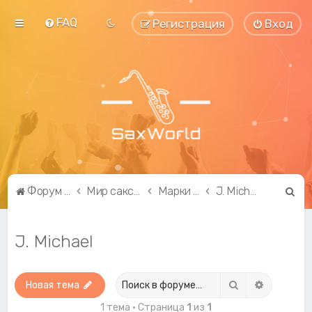
FAQ
Регистрация
Вход
П
Форум саксофонистов SaxWorld.org
Мир саксофона
Марки саксофонов
J. Michael
о
и
J. Michael
с
к
Поиск
Расширен
Новая тема
1 тема • Страница
1
из
1