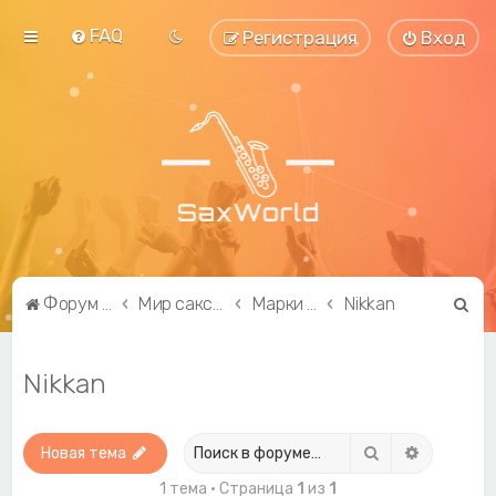
FAQ
Регистрация
Вход
П
Форум саксофонистов SaxWorld.org
Мир саксофона
Марки саксофонов
Nikkan
о
и
Nikkan
с
к
Поиск
Расширен
Новая тема
1 тема • Страница
1
из
1