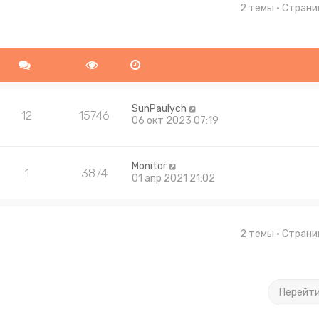
2 темы • Стран
ширенный поиск
SunPaulych
12
15746
06 окт 2023 07:19
Monitor
1
3874
01 апр 2021 21:02
2 темы • Стран
Перейт