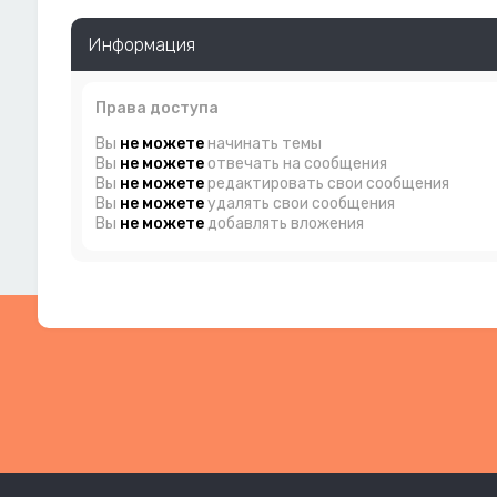
Информация
Права доступа
Вы
не можете
начинать темы
Вы
не можете
отвечать на сообщения
Вы
не можете
редактировать свои сообщения
Вы
не можете
удалять свои сообщения
Вы
не можете
добавлять вложения