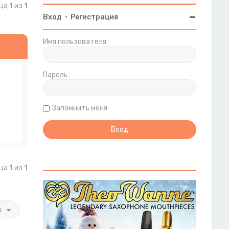
ица
1
из
1
Вход
•
Регистрация
Имя пользователя:
Пароль:
Запомнить меня
ица
1
из
1
и