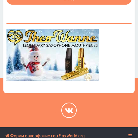
.
.
Форум саксофонистов SaxWorld.org