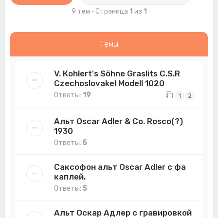
9 тем • Страница
1
из
1
Темы
V. Коhlеrt's Söhne Grаslits C.S.R
Czесhoslovаkеl Моdеll 1020
Ответы:
19
1
2
Альт Oscar Adler & Co. Rosco(?)
1930
Ответы:
5
Саксофон альт Oscar Adler с фа
каплей.
Ответы:
5
Альт Оскар Адлер с гравировкой