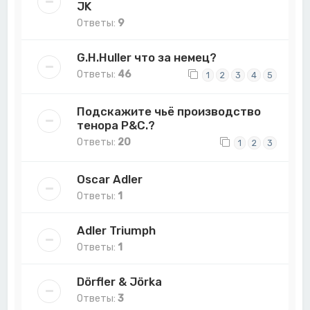
JK
Ответы:
9
G.H.Huller что за немец?
Ответы:
46
1
2
3
4
5
Подскажите чьё производство
тенора P&C.?
Ответы:
20
1
2
3
Oscar Adler
Ответы:
1
Adler Triumph
Ответы:
1
Dörfler & Jörka
Ответы:
3