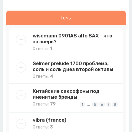
Темы
wisemann 0901AS alto SAX - что
за зверь?
Ответы:
1
Selmer prelude t700 проблема,
соль и соль диез второй октавы
Ответы:
4
Китайские саксофоны под
именитые бренды
Ответы:
79
…
1
5
6
7
8
vibra (france)
Ответы:
3