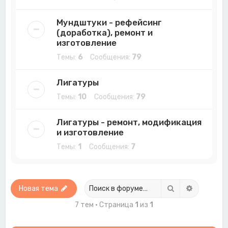
Мундштуки - рефейсинг
(доработка), ремонт и
изготовление
Темы:
6
Сообщения:
79
Лигатуры
Темы:
10
Сообщения:
79
Лигатуры - ремонт, модификация
и изготовление
Темы:
1
Сообщения:
7
Поиск
Расширен
Новая тема
7 тем • Страница
1
из
1