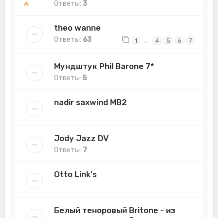
Ответы:
3
theo wanne
Ответы:
63
…
1
4
5
6
7
Мундштук Phil Barone 7*
Ответы:
5
nadir saxwind MB2
Jody Jazz DV
Ответы:
7
Otto Link's
Белый теноровый Britone - из