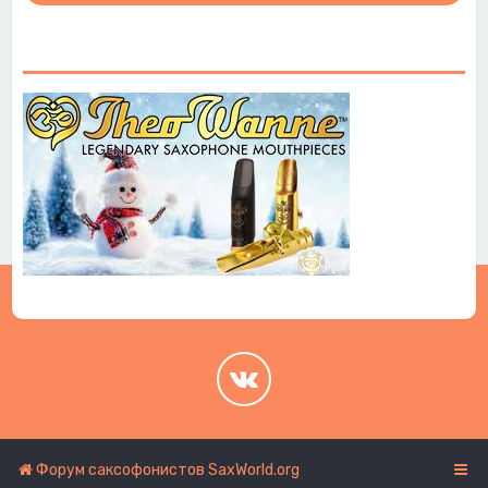
.
.
Форум саксофонистов SaxWorld.org