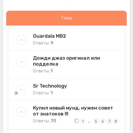
Темы
Guardala MB2
Ответы:
9
Дожди джаз оригинал или
подделка
Ответы:
1
Sr Technology
Ответы:
1
Купил новый мунд, нужен совет
от знатоков !!!
Ответы:
70
…
1
5
6
7
8