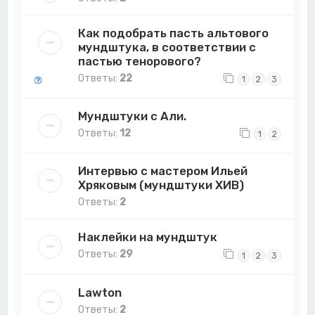
Как подобрать пасть альтового
мундштука, в соответствии с
пастью тенорового?
Ответы:
22
1
2
3
Мундштуки с Али.
Ответы:
12
1
2
Интервью с мастером Ильей
Хряковым (мундштуки ХИВ)
Ответы:
2
Наклейки на мундштук
Ответы:
29
1
2
3
Lawton
Ответы:
2