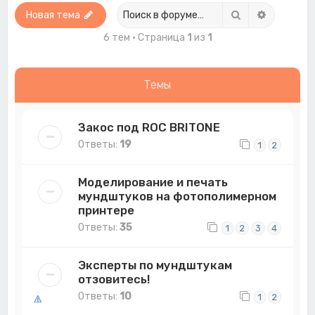
Поиск
Расширен
Новая тема
6 тем • Страница
1
из
1
Темы
Закос под ROC BRITONE
Ответы:
19
1
2
Моделирование и печать
мундштуков на фотополимерном
принтере
Ответы:
35
1
2
3
4
Эксперты по мундштукам
отзовитесь!
Ответы:
10
1
2