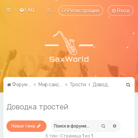
FAQ
Регистрация
Вход
П
Форум саксофонистов SaxWorld.org
Мир саксофона
Трости
Доводка тростей
о
и
Доводка тростей
с
к
Поиск
Расширен
Новая тема
5 тем • Страница
1
из
1