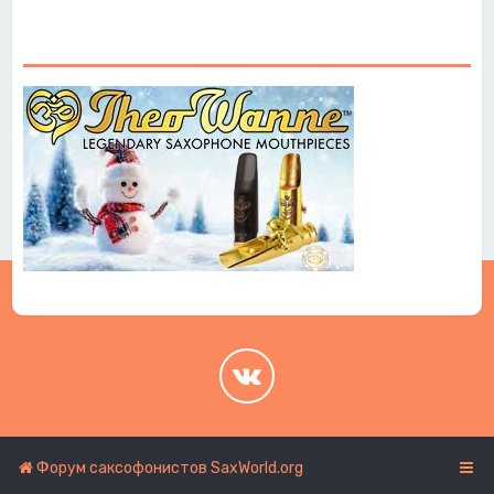
.
.
Форум саксофонистов SaxWorld.org