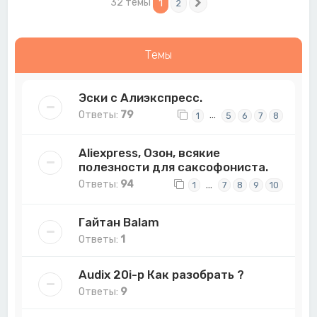
32 темы
1
2
След.
Темы
Эски с Алиэкспресс.
Ответы:
79
…
1
5
6
7
8
Aliexpress, Озон, всякие
полезности для саксофониста.
Ответы:
94
…
1
7
8
9
10
Гайтан Balam
Ответы:
1
Audix 20i-p Как разобрать ?
Ответы:
9