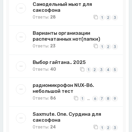
Самодельный мьют для
саксофона
Ответы:
28
1
2
3
Варианты организации
распечатанных нот(папки)
Ответы:
23
1
2
3
Выбор гайтана.. 2025
Ответы:
40
1
2
3
4
5
радиомикрофон NUX-B6.
небольшой тест
Ответы:
86
…
1
6
7
8
9
Saxmute. One. Сурдина для
саксофона
Ответы:
24
1
2
3