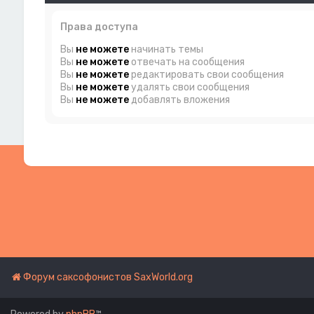
Права доступа
Вы
не можете
начинать темы
Вы
не можете
отвечать на сообщения
Вы
не можете
редактировать свои сообщения
Вы
не можете
удалять свои сообщения
Вы
не можете
добавлять вложения
Форум саксофонистов SaxWorld.org