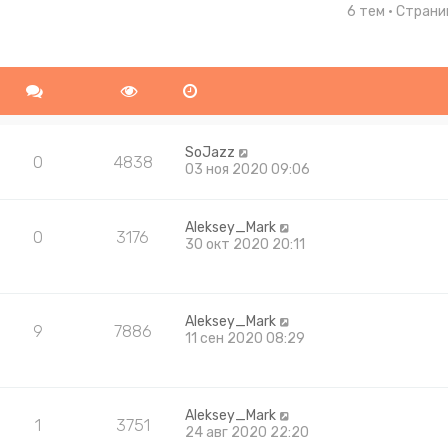
6 тем • Стран
ширенный поиск
SoJazz
0
4838
03 ноя 2020 09:06
Aleksey_Mark
0
3176
30 окт 2020 20:11
Aleksey_Mark
9
7886
11 сен 2020 08:29
Aleksey_Mark
1
3751
24 авг 2020 22:20