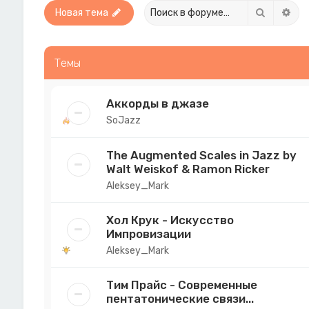
Поиск
Рас
Новая тема
Темы
Аккорды в джазе
SoJazz
The Augmented Scales in Jazz by
Walt Weiskof & Ramon Ricker
Aleksey_Mark
Хол Крук - Искусство
Импровизации
Aleksey_Mark
Тим Прайс - Современные
пентатонические связи...