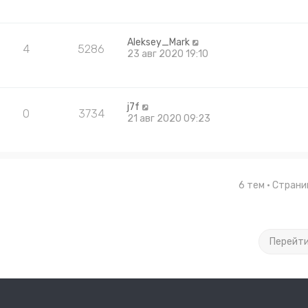
Aleksey_Mark
4
5286
23 авг 2020 19:10
j7f
0
3734
21 авг 2020 09:23
6 тем • Стран
Перейт