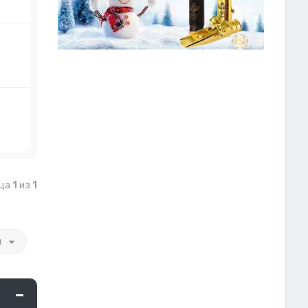
ица
1
из
1
и