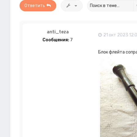
Ответить
anti_teza
21 окт 2023 12:0
Сообщения:
7
Блок флейта сопра