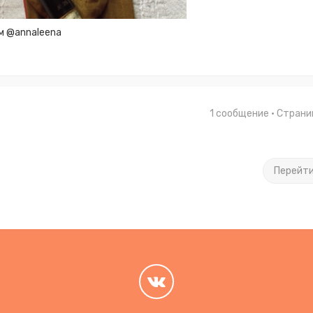
м @annaleena
1 сообщение • Стран
Перейт
.
.