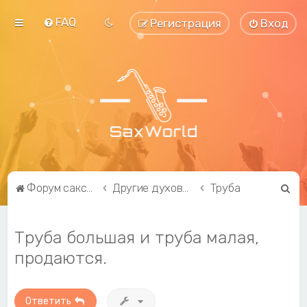
FAQ
Регистрация
Вход
П
Форум саксофонистов SaxWorld.org
Другие духовые инструменты
Труба
о
и
Труба большая и труба малая,
с
продаются.
к
Ответить