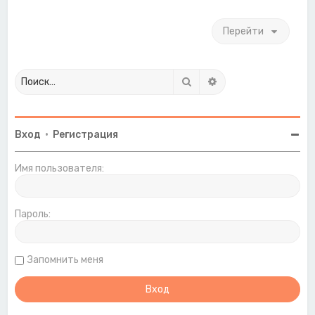
к
н
Перейти
а
ч
а
л
у
Поиск
Расширенный поиск
Вход
•
Регистрация
Имя пользователя:
Пароль:
Запомнить меня