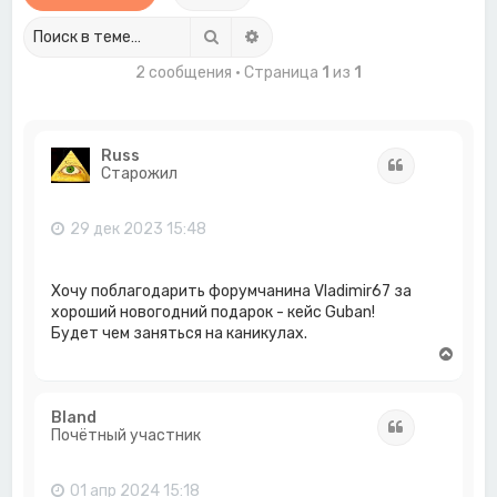
Поиск
Расширенный поиск
2 сообщения • Страница
1
из
1
Russ
Цитата
Старожил
29 дек 2023 15:48
Хочу поблагодарить форумчанина Vladimir67 за
хороший новогодний подарок - кейс Guban!
Будет чем заняться на каникулах.
В
е
р
н
Bland
Цитата
у
Почётный участник
т
ь
с
01 апр 2024 15:18