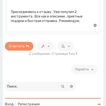
я
к
н
Присоединяюсь к отзыву . Уже получил 2
а
инструмента . Все как в описании , приятные
ч
подарки и быстрая отправка . Рекомендую.
а
В
л
е
у
р
н
у
т
Ответить
ь
с
2 сообщения • Страница
1
из
1
я
к
н
Перейти
а
ч
а
л
у
Поиск
Расширенный поиск
Вход
•
Регистрация