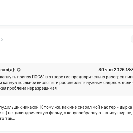
42
сал(а):
30 янв 2025 13:
капнуть припоя ПОС61 в отверстие предварительно разогрев пип
 и капнув пояльной кислоты, и рассверлить нужным сверлом, если 
кая проблема неразрешимая..
 лудильщик никакой. К тому же, как мне сказал мой мастер - дырка
ть) не цилиндрическую форму, а конусообразную - внизу ширше,
о так...