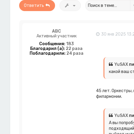
Ответить
ABC
30 янв 2025 13:
Активный участник
Сообщения:
183
Благодарил (а):
22 раза
Поблагодарили:
24 раза
YuSAX
пи
какой ваш с
45 лет. Оркестры,
филармонии.
YuSAX
пи
А вы попроб
подходящий 