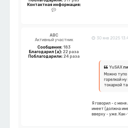
Поблагодарили:
317 раз
Контактная информация:
К
о
н
т
а
к
ABC
т
30 янв 2025 13:
Активный участник
н
а
Сообщения:
183
я
Благодарил (а):
22 раза
и
Поблагодарили:
24 раза
н
ф
YuSAX
пи
о
р
Можно тупо 
м
горелкой ну
а
токаркой та
ц
и
я
п
Я говорил - с меня
о
имеет (должна име
л
вверху - уже. Как-т
ь
з
о
в