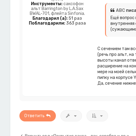
Инструменты:
cаксофон
альт Barrington by L.A.Sax
ABC
писа
BWAL-701, флейта Sinfonia.
Ещё вопрос 
Благодарил (а):
51 раз
Поблагодарили:
363 раза
внутренняя 
(сужающимся
С сечением там вс
(речь про альт, н
высоты канал отве
расширение на кон
мере на моей сельм
пипку на корпусе 
Да, сечение нижне
Ответить