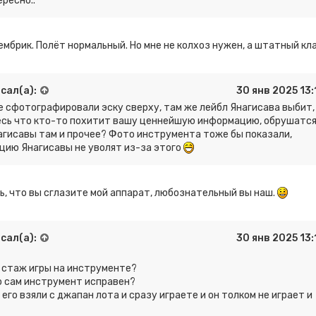
ресно..
ембрик. Полёт нормальный. Но мне не колхоз нужен, а штатный кла
сал(а):
30 янв 2025 13:
е сфотографировали эску сверху, там же лейбл Янагисава выбит,
есь что кто-то похитит вашу ценнейшую информацию, обрушатс
гисавы там и прочее? Фото инструмента тоже бы показали,
ию Янагисавы не уволят из-за этого
ь, что вы сглазите мой аппарат, любознательный вы наш.
сал(а):
30 янв 2025 13:
ш стаж игры на инструменте?
о сам инструмент исправен?
его взяли с джапан лота и сразу играете и он толком не играет и