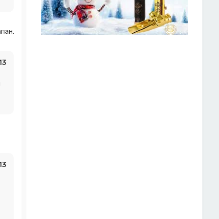
пан.
13
я
13