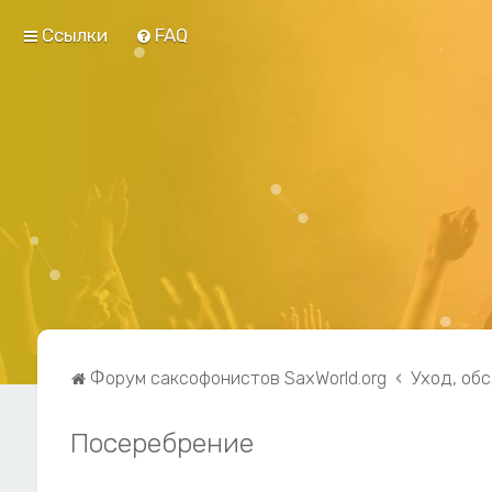
Ссылки
FAQ
Форум саксофонистов SaxWorld.org
Уход, об
Посеребрение