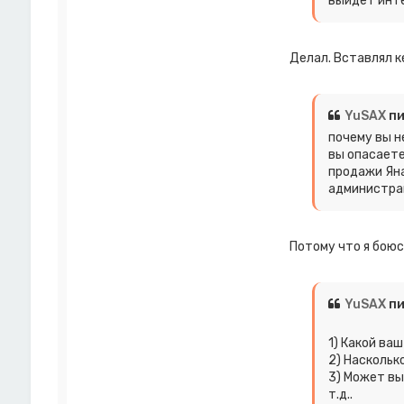
выйдет инте
Делал. Вставлял к
YuSAX
пи
почему вы н
вы опасает
продажи Яна
администрац
Потому что я боюс
YuSAX
пи
1) Какой ва
2) Наскольк
3) Может вы 
т.д..