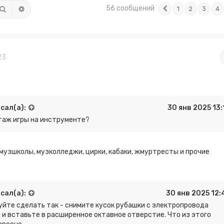
56 сообщений
Поиск
Расширенный поиск
1
2
3
4
Пред.
23
сал(а):
30 янв 2025 13:
таж игры на инструменте?
 музшколы, музколледжи, цирки, кабаки, жмуртресты и прочие
сал(а):
30 янв 2025 12:
уйте сделать так - снимите кусок рубашки с электропровода
и вставьте в расширенное октавное отверстие. Что из этого