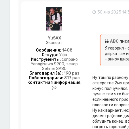
а
т
30 янв 2025 14:
е
л
я
Y
u
S
YuSAX
ABC
писа
A
Эксперт
X
Я говорил - 
Сообщения:
1408
дырка там и
Откуда:
Уфа
- внизу ширш
Инструменты:
сопрано
Yanagisawa S900, тенор
Selmer SA80
Благодарил (а):
190 раз
Ну там по разному
Поблагодарили:
317 раз
Контактная информация:
отверстие 2мм вро
К
конус полчучился,
о
лучше тем что быс
н
если немного прио
т
плоскости соприко
а
к
Ну как вариант, м
т
диаметра(если ди
н
облудить конец, в
а
нагреть горелкой 
я