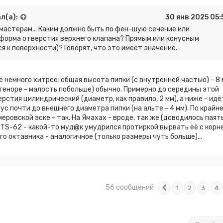
л(а):
30 янв 2025 05:
мастерам... Каким должно быть по фен-шую сечение или
форма отверстия верхнего клапана? Прямым или конусным
 к поверхности)? Говорят, что это имеет значение.
ё немного хитрее: общая высота пипки (с внутренней частью) - 8
а теноре - малость побольше) обычно. Примерно до середины этой
рстия цилиндрический (диаметр, как правило, 2 мм), а ниже - идё
ус почти до внешнего диаметра пипки (на альте - 4 мм). По крайн
еровской эске - так. На Ямахах - вроде, так же (доводилось паят
YTS-62 - какой-то муд@к умудрился протиркой вырвать её с корне
го октавника - аналогичное (только размеры чуть больше)...
56 сообщений
1
2
3
4
Пред.