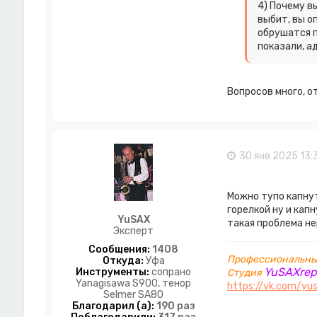
4) Почему в
выбит, вы о
обрушатся 
показали, а
Вопросов много, о
30 янв 2025 13:
Можно тупо капнут
горелкой ну и кап
YuSAX
такая проблема не
Эксперт
Сообщения:
1408
Профессиональный
Откуда:
Уфа
YuSAXrep
Инструменты:
сопрано
Студия
Yanagisawa S900, тенор
https://vk.com/yus
Selmer SA80
Благодарил (а):
190 раз