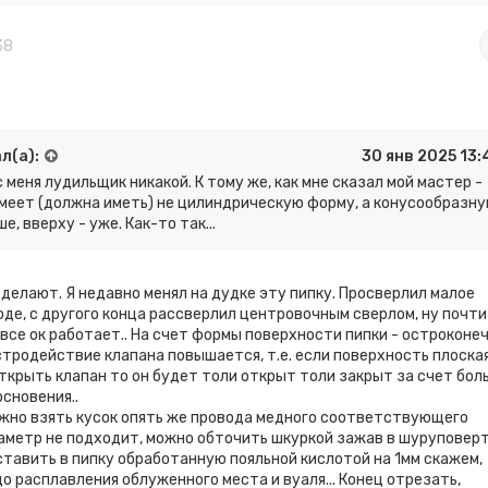
38
л(а):
30 янв 2025 13:
с меня лудильщик никакой. К тому же, как мне сказал мой мастер -
меет (должна иметь) не цилиндрическую форму, а конусообразн
е, вверху - уже. Как-то так...
 делают. Я недавно менял на дудке эту пипку. Просверлил малое
де, с другого конца рассверлил центровочным сверлом, ну почти
 все ок работает.. На счет формы поверхности пипки - остроконе
тродействие клапана повышается, т.е. если поверхность плоская
ткрыть клапан то он будет толи открыт толи закрыт за счет бол
сновения..
ожно взять кусок опять же провода медного соответствующего
аметр не подходит, можно обточить шкуркой зажав в шуруповерт
ставить в пипку обработанную пояльной кислотой на 1мм скажем,
до расплавления облуженного места и вуаля... Конец отрезать,