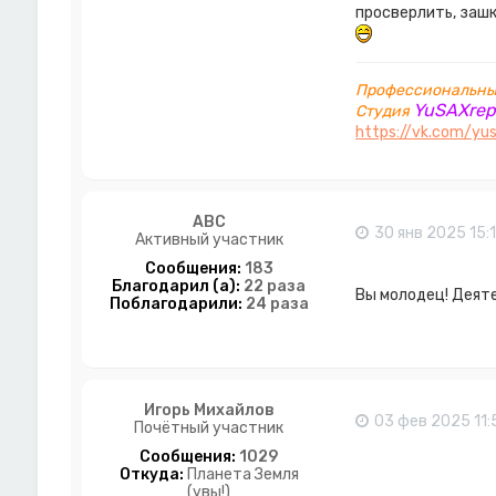
просверлить, зашку
и
н
ф
о
р
Профессиональный
м
YuSAXrep
Студия
а
https://vk.com/yus
ц
и
я
п
о
ABC
л
30 янв 2025 15:
Активный участник
ь
з
Сообщения:
183
о
Благодарил (а):
22 раза
Вы молодец! Деяте
в
Поблагодарили:
24 раза
а
т
е
л
я
Y
Игорь Михайлов
03 фев 2025 11:
u
Почётный участник
S
Сообщения:
1029
A
Откуда:
Планета Земля
X
(увы!)