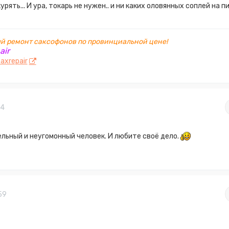
рять... И ура, токарь не нужен.. и ни каких оловянных соплей на пи
 ремонт саксофонов по провинциальной цене!
air
axrepair
14
льный и неугомонный человек. И любите своё дело.
59