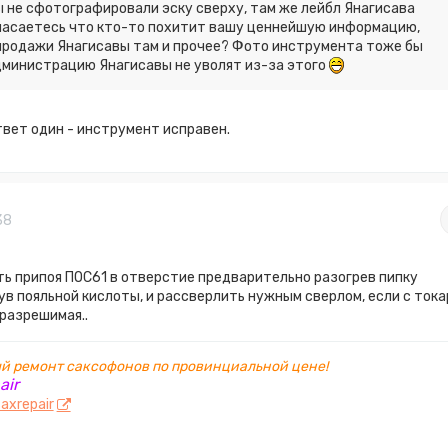
ы не сфотографировали эску сверху, там же лейбл Янагисава
пасаетесь что кто-то похитит вашу ценнейшую информацию,
продажи Янагисавы там и прочее? Фото инструмента тоже бы
дминистрацию Янагисавы не уволят из-за этого
твет один - инструмент исправен.
38
ь припоя ПОС61 в отверстие предварительно разогрев пипку
нув пояльной кислоты, и рассверлить нужным сверлом, если с тока
разрешимая..
 ремонт саксофонов по провинциальной цене!
air
axrepair