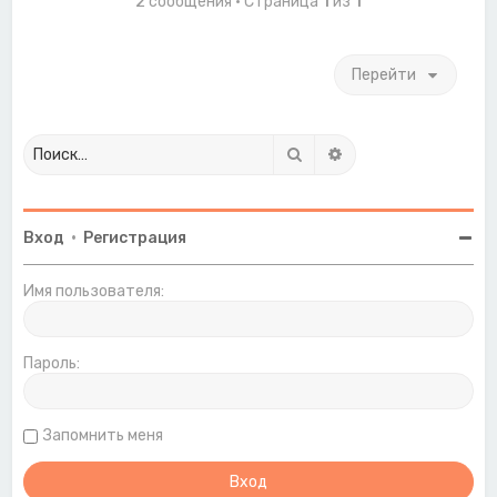
2 сообщения • Страница
1
из
1
я
к
н
Перейти
а
ч
а
л
у
Поиск
Расширенный поиск
Вход
•
Регистрация
Имя пользователя:
Пароль:
Запомнить меня