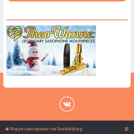
.
.
Форум саксофонистов SaxWorld.org