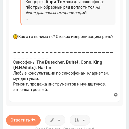
Концерте
Анри Томази
для саксофона:
пёстрый образный ряд воплотится
на
фоне джазовых импровизаций
.
...
Как это понимать? О каких импровизациях речь?
_ _ _ _ _ _ _ _ _ _ _ _ _ _ _ _ _ _ _ _ _ _ _ _ _
_ _ _ _ _ _ _ _ _
Саксофоны
The Buescher, Buffet, Conn, King
(H.N.White), Martin
Любые консультации по саксофонам, кларнетам,
мундштукам.
Ремонт, продажа инструментов и мундштуков,
заточка тростей.
В
е
р
н
у
т
Ответить
ь
с