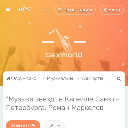
FAQ
Регистрация
Вход
П
Форум саксофонистов SaxWorld.org
Музыкальные вопросы
Концерты
о
и
"Музыка звёзд" в Капелле Санкт-
с
Петербурга: Роман Маркелов
к
Ответить