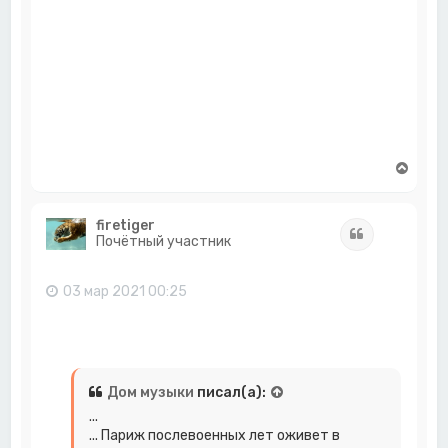
В
е
р
н
firetiger
Цитата
у
Почётный участник
т
ь
с
03 мар 2021 00:25
я
к
н
а
ч
а
Дом музыки
писал(а):
л
...
у
... Париж послевоенных лет оживет в