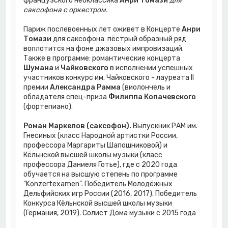
французского неоклассика
Анри Томази
для
саксофона с оркестром.
Париж послевоенных лет оживет в Концерте
Анри
Томази
для саксофона: пёстрый образный ряд
воплотится на фоне джазовых импровизаций.
Также в программе: романтические концерта
Шумана
и
Чайковского
в исполнении успешных
участников конкурс им. Чайковского - лауреата II
премии
Александра Рамма
(виолончель и
обладателя спец-приза
Филиппа Копачевского
(фортепиано).
Роман Маркелов (саксофон).
Выпускник РАМ им.
Гнесиных (класс Народной артистки России,
профессора Маргариты Шапошниковой) и
Кёльнской высшей школы музыки (класс
профессора Даниеля Готье), где с 2020 года
обучается на высшую степень по программе
"Konzertexamen". Победитель Молодёжных
Дельфийских игр России (2016, 2017). Победитель
Конкурса Кёльнской высшей школы музыки
(Германия, 2019). Солист Дома музыки с 2015 года