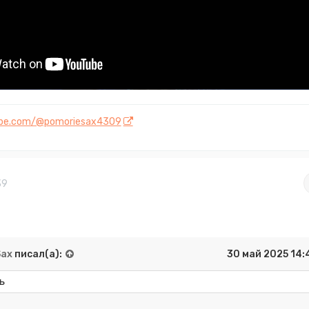
ube.com/@pomoriesax4309
39
Sax
писал(а):
30 май 2025 14:
Ь