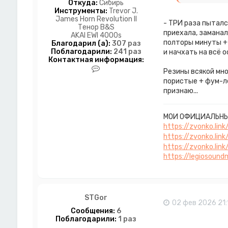
я
Откуда:
Сибирь
P
Инструменты:
Trevor J.
o
James Horn Revolution II
- ТРИ раза пыталс
m
Тенор B&S
приехала, заманал
o
AKAI EWI 4000s
r
полторы минуты + 
Благодарил (а):
307 раз
i
Поблагодарили:
241 раз
и начхать на всё 
e
Контактная информация:
S
К
Резины всякой мно
a
о
пористые + фум-ле
x
н
признаю...
т
а
к
т
МОИ ОФИЦИАЛЬНЫ
н
https://zvonko.lin
а
https://zvonko.lin
я
https://zvonko.lin
и
https://legiosoun
н
ф
о
р
м
STGor
а
02 фев 2026 21:
ц
Сообщения:
6
и
Поблагодарили:
1 раз
я