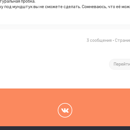
туральная пробка.
ку под мундштук вы не сможете сделать. Сомневаюсь, что её мож
3 сообщения • Стран
Перейт
.
.