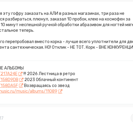
я эту гофру заказать на АЛИ в разных магазинах, три раза не
ся разбираться, плюнул, заказал 10 пробок, клею на космофен за
10 минут неспешной ручной обработки абразивом для ногтей мяг
остальное теперь.
го перепробовал вместо корка - лучше всего уплотнители для дв
нта сантехническая. НО! Отклик - НЕ ТОТ. Корк - ВНЕ КОНКУРЕНЦИ
Е АЛЬБОМЫ
k/217A24E
!!! 2026 Лестница в ретро
k/158D9DB
2023 Облачный континент
k/158DA5F
Возвращаясь со звезд
dmusic.ru/music/albums/11089
17