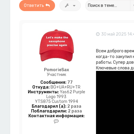
Ответить
30 май 2025 14:
Всем доброго врем
когда-то закупил 
работы. Супер дов
Ключевые слова для
PomorieSax
Участник
Сообщения:
77
Откуда:
BG+UA+RU+TR
Инструменты:
Yas62 Purple
Logo 1993
YTS875 Custom 1994
Благодарил (а):
2 раза
Поблагодарили:
2 раза
Контактная информация:
К
о
н