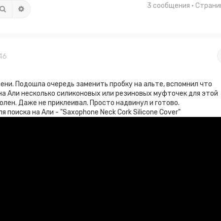
3 сообщения • Стран
Поиск
Расширенный поиск
46
ени. Подошла очередь заменить пробку на альте, вспомнил что
на Али несколько силиконовых или резиновых муфточек для этой
олен. Даже не приклеивал. Просто надвинул и готово.
 поиска на Али - "Saxophone Neck Cork Silicone Cover"