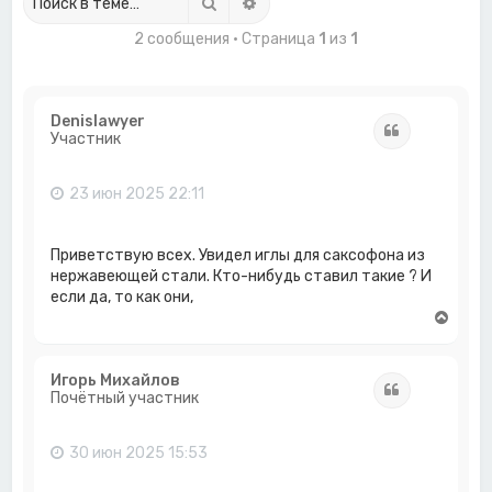
Поиск
Расширенный поиск
2 сообщения • Страница
1
из
1
Denislawyer
Цитата
Участник
23 июн 2025 22:11
Приветствую всех. Увидел иглы для саксофона из
нержавеющей стали. Кто-нибудь ставил такие ? И
если да, то как они,
В
е
р
н
Игорь Михайлов
Цитата
у
Почётный участник
т
ь
с
30 июн 2025 15:53
я
к