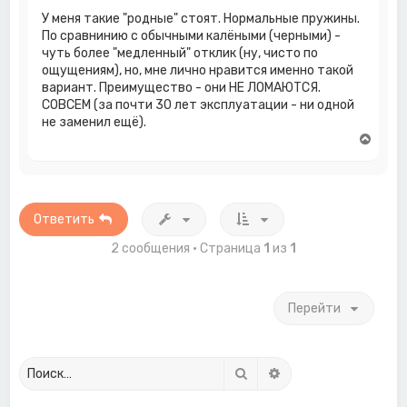
н
У меня такие "родные" стоят. Нормальные пружины.
а
По сравнинию с обычными калёными (черными) -
ч
чуть более "медленный" отклик (ну, чисто по
а
ощущениям), но, мне лично нравится именно такой
л
у
вариант. Преимущество - они НЕ ЛОМАЮТСЯ.
СОВСЕМ (за почти 30 лет эксплуатации - ни одной
не заменил ещё).
В
е
р
н
у
т
Ответить
ь
с
2 сообщения • Страница
1
из
1
я
к
н
Перейти
а
ч
а
л
у
Поиск
Расширенный поиск