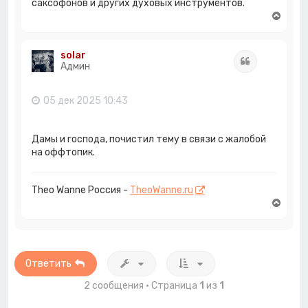
саксофонов и других духовых инструментов.
В
е
р
н
solar
Цитата
у
Админ
т
ь
с
05 дек 2025 10:43
я
к
н
Дамы и господа, почистил тему в связи с жалобой
а
на оффтопик.
ч
а
л
Theo Wanne Россия -
TheoWanne.ru
у
В
е
р
н
у
т
Ответить
ь
с
2 сообщения • Страница
1
из
1
я
к