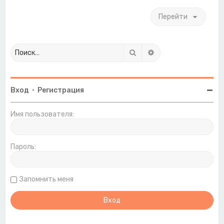
н
Перейти
а
ч
а
л
у
Поиск
Расширенный поиск
Вход
•
Регистрация
Имя пользователя:
Пароль:
Запомнить меня