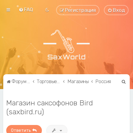
FAQ
Регистрация
Вход
П
Форум саксофонистов SaxWorld.org
Торговые ряды
Магазины
Россия
о
и
Магазин саксофонов Bird
с
(saxbird.ru)
к
Ответить