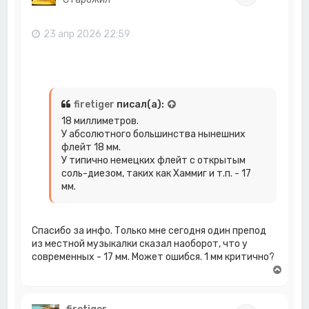
т
ь
с
23 апр 2026 22:59
я
к
н
а
ч
а
firetiger
писал(а):
л
18 миллиметров.
у
У абсолютного большинства нынешних
флейт 18 мм.
У типично немецких флейт с открытым
соль-диезом, таких как Хаммиг и т.п. - 17
мм.
Спасибо за инфо. Только мне сегодня один препод
из местной музыкалки сказал наоборот, что у
современных - 17 мм. Может ошибся. 1 мм критично?
В
е
р
н