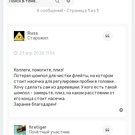
Поиск
Расширенный поиск
6 сообщений • Страница
1
из
1
Russ
Цитата
Старожил
23 апр 2026 11:56
Коллеги, помогите, плиз!
Потерял шомпол для чистки флейты, на котором
стоит насечка для регулировки пробки в головке.
Хочу сделать сам из деревяшки. У кого есть такой
шомпол - замерьте, плиз, на каком расстоянии от
его конца стоит насечка.
Заранее благодарен!
В
е
р
н
firetiger
Цитата
у
Почётный участник