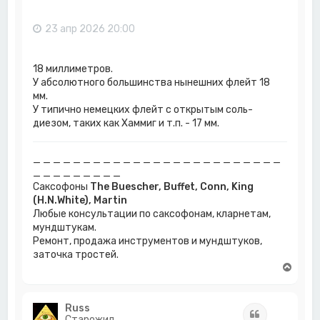
т
ь
с
23 апр 2026 20:00
я
к
н
18 миллиметров.
а
У абсолютного большинства нынешних флейт 18
ч
мм.
а
У типично немецких флейт с открытым соль-
л
у
диезом, таких как Хаммиг и т.п. - 17 мм.
_ _ _ _ _ _ _ _ _ _ _ _ _ _ _ _ _ _ _ _ _ _ _ _ _
_ _ _ _ _ _ _ _ _
Саксофоны
The Buescher, Buffet, Conn, King
(H.N.White), Martin
Любые консультации по саксофонам, кларнетам,
мундштукам.
Ремонт, продажа инструментов и мундштуков,
заточка тростей.
В
е
р
н
Russ
Цитата
у
Старожил