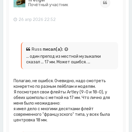
firetiger
Цитата
у
Почётный участник
т
ь
с
26 апр 2026 22:52
я
к
н
а
ч
а
Russ
писал(а):
л
... один препод из местной музыкалки
у
сказал ... 17 мм. Может ошибся. ...
Полагаю, не ошибся. Очевидно, надо смотреть
конкретно по разным лейблам и моделям.
Я посмотрел свои флейты Artley (9-0 и 18-0), у
обеих шомполы с меткой на 17 мм. Что лично для
меня было неожиданно:
я имел дело с многими десятками флейт
современного "французского" типа, у всех была
центровка 18 мм.