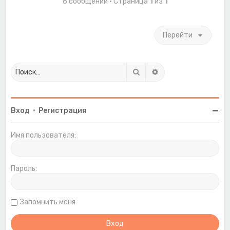
с
6 сообщений • Страница
1
из
1
я
к
н
Перейти
а
ч
а
л
у
Поиск
Расширенный поиск
Вход
•
Регистрация
Имя пользователя:
Пароль:
Запомнить меня