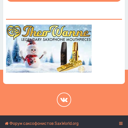
.
.
Форум саксофонистов SaxWorld.org