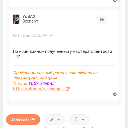
В
е
р
н
YuSAX
Цитата
у
Эксперт
т
ь
с
01 май 2026 09:39
я
к
н
По моим данным полученным у мастера флейтиста
а
- 17
ч
а
л
Профессиональный ремонт саксофонов по
у
провинциальной цене!
YuSAXrepair
Студия
https://vk.com/yusaxrepair
В
е
р
н
у
т
Ответить
ь