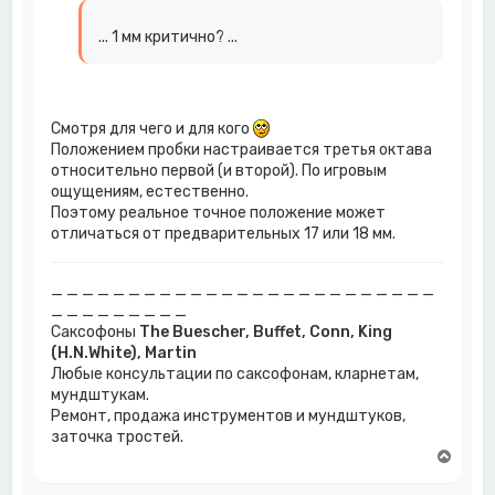
... 1 мм критично? ...
Смотря для чего и для кого
Положением пробки настраивается третья октава
относительно первой (и второй). По игровым
ощущениям, естественно.
Поэтому реальное точное положение может
отличаться от предварительных 17 или 18 мм.
_ _ _ _ _ _ _ _ _ _ _ _ _ _ _ _ _ _ _ _ _ _ _ _ _
_ _ _ _ _ _ _ _ _
Саксофоны
The Buescher, Buffet, Conn, King
(H.N.White), Martin
Любые консультации по саксофонам, кларнетам,
мундштукам.
Ремонт, продажа инструментов и мундштуков,
заточка тростей.
В
е
р