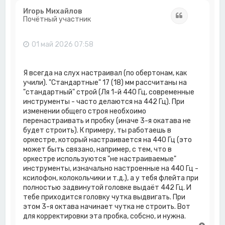
н
Игорь Михайлов
Цитата
у
Почётный участник
т
ь
с
01 май 2026 07:58
я
к
н
Я всегда на слух настраивал (по обертонам, как
а
учили). "Стандартные" 17 (18) мм рассчитаны на
ч
"стандартный" строй (Ля 1-й 440 Гц, современные
а
инструменты - часто делаются на 442 Гц). При
л
у
изменении общего строя необхоимо
перенастраивать и пробку (иначе 3-я окатава не
будет строить). К примеру, ты работаешь в
оркестре, который настраивается на 440 Гц (это
может быть связано, например, с тем, что в
оркестре используются "не настраиваемые"
инструменты, изначально настроенные на 440 Гц -
ксилофон, колокольчики и т.д.), а у тебя флейта при
полностью задвинутой головке выдаёт 442 Гц. И
тебе приходится головку чутка выдвигать. При
этом 3-я октава начинает чутка не строить. Вот
для корректировки эта пробка, собсно, и нужна.