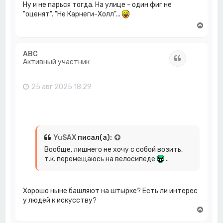
Ну и не парься тогда. На улице - один фиг не
а
"оценят". "Не Карнеги-Холл"...
ч
а
В
л
е
у
р
н
ABC
Цитата
у
Активный участник
т
ь
с
25 авг 2025 18:29
я
к
н
а
ч
а
YuSAX
писал(а):
л
Вообще, лишнего не хочу с собой возить,
у
т.к. перемещаюсь на велосипеде
..
Хорошо ныне башляют на штырке? Есть ли интерес
у людей к искусству?
В
е