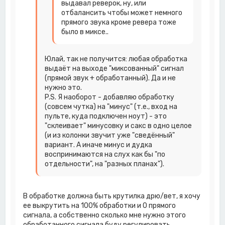
выдавал реверок, ну, или
отбалансить чтобы может немного
прямого звука кроме ревера тоже
было в миксе..
Юлай, так не получится: любая обработка
выдаёт на выходе "миксованный" сигнал
(прямой звук + обработанный). Да и не
нужно это.
P.S. Я наоборот - добавляю обработку
(совсем чутка) на "минус" (т.е., вход на
пульте, куда подключен ноут) - это
"склеивает" минусовку и сакс в одно целое
(и из колонки звучит уже "сведённый"
вариант. А иначе минус и дудка
воспринимаются на слух как бы "по
отдельности", на "разных планах").
В обработке должна быть крутилка дрю/вет, я хочу
ее выкрутить на 100% обработки и 0 прямого
сигнала, а собственно сколько мне нужно этого
обработанного сигнала буду регулировать