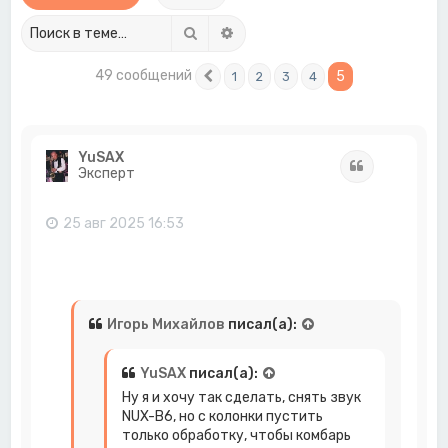
Поиск
Расширенный поиск
49 сообщений
5
1
2
3
4
Пред.
YuSAX
Цитата
Эксперт
25 авг 2025 16:53
Игорь Михайлов
писал(а):
YuSAX
писал(а):
Ну я и хочу так сделать, снять звук
NUX-B6, но с колонки пустить
только обработку, чтобы комбарь