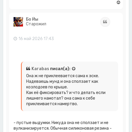
В
е
р
н
Бо Йы
Цитата
у
Старожил
т
ь
с
16 май 2026 17:43
я
к
н
а
ч
а
Karabas
писал(а):
л
Она ж не приклеевается сама к эске.
у
Надеваешь мунд и она сползает как
козлодоев по крыше.
Как её фиксировать? и что делать если
лишнего намотал? она сама к себе
приклеивается намертво.
- пустые выдумки. Никуда она не сползает и не
вулканизируется. Обычная силиконовая резина -