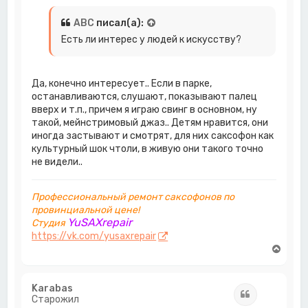
ч
а
ABC
писал(а):
л
Есть ли интерес у людей к искусству?
у
Да, конечно интересует.. Если в парке,
останавливаются, слушают, показывают палец
вверх и т.п., причем я играю свинг в основном, ну
такой, мейнстримовый джаз.. Детям нравится, они
иногда застывают и смотрят, для них саксофон как
культурный шок чтоли, в живую они такого точно
не видели..
Профессиональный ремонт саксофонов по
провинциальной цене!
YuSAXrepair
Студия
https://vk.com/yusaxrepair
В
е
р
н
Karabas
Цитата
у
Старожил
т