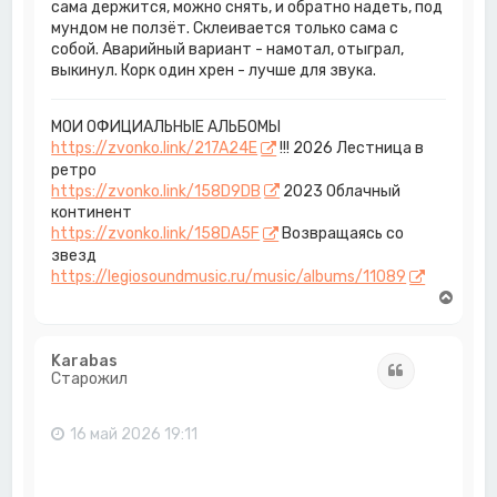
сама держится, можно снять, и обратно надеть, под
мундом не ползёт. Склеивается только сама с
собой. Аварийный вариант - намотал, отыграл,
выкинул. Корк один хрен - лучше для звука.
МОИ ОФИЦИАЛЬНЫЕ АЛЬБОМЫ
https://zvonko.link/217A24E
!!! 2026 Лестница в
ретро
https://zvonko.link/158D9DB
2023 Облачный
континент
https://zvonko.link/158DA5F
Возвращаясь со
звезд
https://legiosoundmusic.ru/music/albums/11089
В
е
р
н
Karabas
Цитата
у
Старожил
т
ь
с
16 май 2026 19:11
я
к
н