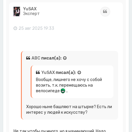
р
н
YuSAX
Цитата
у
Эксперт
т
ь
с
25 авг 2025 19:33
я
к
н
а
ч
а
ABC
писал(а):
л
у
YuSAX
писал(а):
Вообще, лишнего не хочу с собой
возить, т.к. перемещаюсь на
велосипеде
..
Хорошо ныне башляют на штырке? Есть ли
интерес у людей к искусству?
Не так чтобы оч много, но я начинающий. Надо