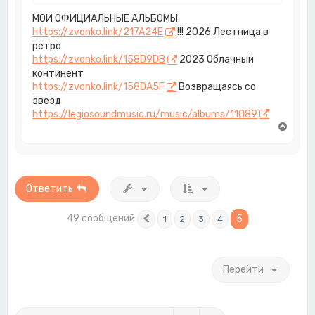
МОИ ОФИЦИАЛЬНЫЕ АЛЬБОМЫ
https://zvonko.link/217A24E
!!! 2026 Лестница в
ретро
https://zvonko.link/158D9DB
2023 Облачный
континент
https://zvonko.link/158DA5F
Возвращаясь со
звезд
https://legiosoundmusic.ru/music/albums/11089
В
е
р
н
у
т
Ответить
ь
с
49 сообщений
5
1
2
3
4
Пред.
я
к
н
а
Перейти
ч
а
л
у