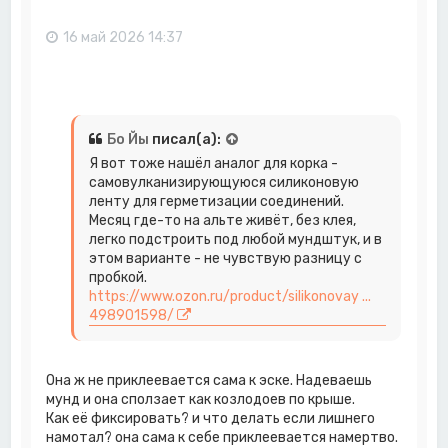
ь
с
16 май 2026 14:37
я
к
н
а
ч
а
Бо Йы
писал(а):
л
Я вот тоже нашёл аналог для корка -
у
самовулканизирующуюся силиконовую
ленту для герметизации соединений.
Месяц где-то на альте живёт, без клея,
легко подстроить под любой мундштук, и в
этом варианте - не чувствую разницу с
пробкой.
https://www.ozon.ru/product/silikonovay ...
498901598/
Она ж не приклеевается сама к эске. Надеваешь
мунд и она сползает как козлодоев по крыше.
Как её фиксировать? и что делать если лишнего
намотал? она сама к себе приклеевается намертво.