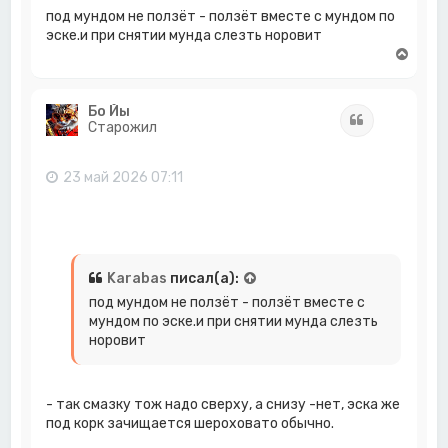
под мундом не ползёт - ползёт вместе с мундом по
эске.и при снятии мунда слезть норовит
В
е
р
н
Бо Йы
Цитата
у
Старожил
т
ь
с
23 май 2026 07:11
я
к
н
а
ч
а
Karabas
писал(а):
л
под мундом не ползёт - ползёт вместе с
у
мундом по эске.и при снятии мунда слезть
норовит
- так смазку тож надо сверху, а снизу -нет, эска же
под корк зачищается шероховато обычно.