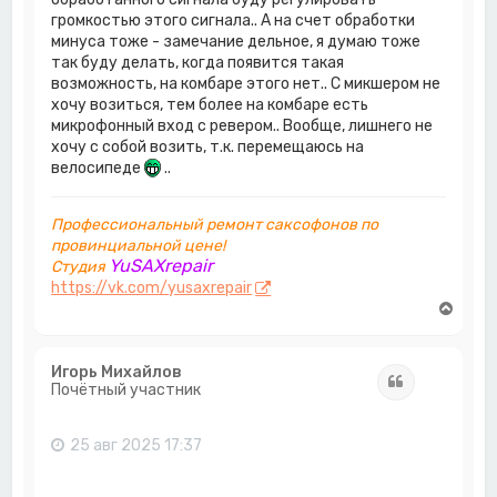
громкостью этого сигнала.. А на счет обработки
минуса тоже - замечание дельное, я думаю тоже
так буду делать, когда появится такая
возможность, на комбаре этого нет.. С микшером не
хочу возиться, тем более на комбаре есть
микрофонный вход с ревером.. Вообще, лишнего не
хочу с собой возить, т.к. перемещаюсь на
велосипеде
..
Профессиональный ремонт саксофонов по
провинциальной цене!
YuSAXrepair
Студия
https://vk.com/yusaxrepair
В
е
р
н
Игорь Михайлов
Цитата
у
Почётный участник
т
ь
с
25 авг 2025 17:37
я
к
н