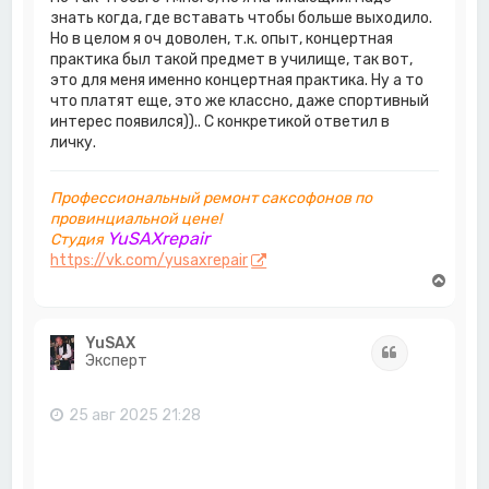
знать когда, где вставать чтобы больше выходило.
Но в целом я оч доволен, т.к. опыт, концертная
практика был такой предмет в училище, так вот,
это для меня именно концертная практика. Ну а то
что платят еще, это же классно, даже спортивный
интерес появился)).. С конкретикой ответил в
личку.
Профессиональный ремонт саксофонов по
провинциальной цене!
YuSAXrepair
Студия
https://vk.com/yusaxrepair
В
е
р
н
YuSAX
Цитата
у
Эксперт
т
ь
с
25 авг 2025 21:28
я
к
н
а