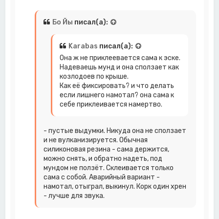
а
ч
а
Бо Йы
писал(а):
л
у
Karabas
писал(а):
Она ж не приклеевается сама к эске.
Надеваешь мунд и она сползает как
козлодоев по крыше.
Как её фиксировать? и что делать
если лишнего намотал? она сама к
себе приклеивается намертво.
- пустые выдумки. Никуда она не сползает
и не вулканизируется. Обычная
силиконовая резина - сама держится,
можно снять, и обратно надеть, под
мундом не ползёт. Склеивается только
сама с собой. Аварийный вариант -
намотал, отыграл, выкинул. Корк один хрен
- лучше для звука.