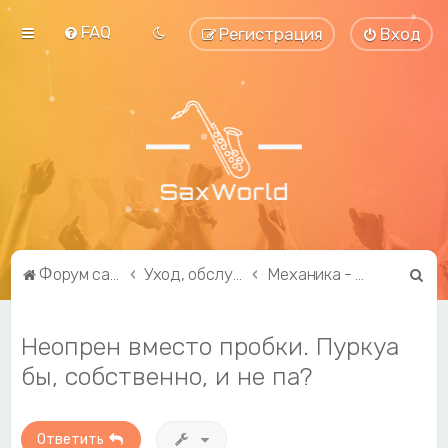
FAQ
Регистрация
Вход
П
Форум саксофонистов SaxWorld.org
Уход, обслуживание, ремонт и модификация
Механика - ремонт, регулировка, модификация
о
и
Неопрен вместо пробки. Пуркуа
с
бы, собственно, и не па?
к
Ответить