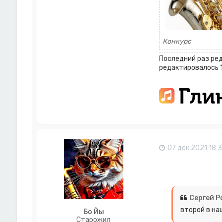
Конкурс
Последний раз ре
редактировалось 1
07 дек 2021 18:
Сергей 
второй в на
Бо Йы
Старожил