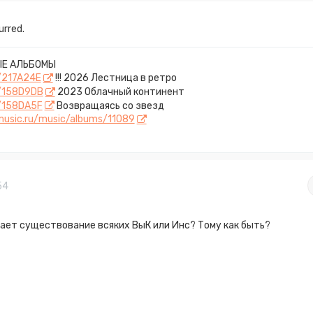
urred.
Е АЛЬБОМЫ
k/217A24E
!!! 2026 Лестница в ретро
k/158D9DB
2023 Облачный континент
k/158DA5F
Возвращаясь со звезд
dmusic.ru/music/albums/11089
54
ает существование всяких ВыК или Инс? Тому как быть?