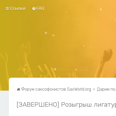
Ссылки
FAQ
Форум саксофонистов SaxWorld.org
Дарим по
[ЗАВЕРШЕНО] Розыгрыш лигатур