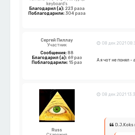
keyboard's
Благодарил (а):
223 раза
Поблагодарили:
304 раза
Сергей Пиллау
08 дек 2021 08:
Участник
Сообщения:
88
Благодарил (а):
69 раз
А я чот не понял -
Поблагодарили:
15 раз
08 дек 2021 13:
D.J.Koks
Russ
Старожил