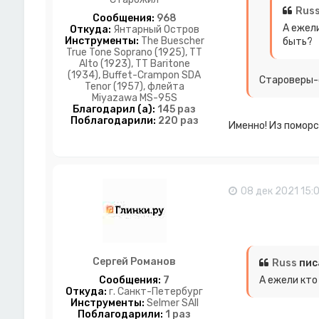
Rus
Сообщения:
968
А ежел
Откуда:
Янтарный Остров
Инструменты:
The Buescher
быть?
True Tone Soprano (1925), TT
Alto (1923), TT Baritone
(1934), Buffet-Crampon SDA
Староверы-
Tenor (1957), флейта
Miyazawa MS-95S
Благодарил (а):
145 раз
Поблагодарили:
220 раз
Именно! Из поморс
08 дек 2021 15:
Сергей Романов
Russ
пис
Сообщения:
7
А ежели кто
Откуда:
г. Санкт-Петербург
Инструменты:
Selmer SAII
Поблагодарили:
1 раз