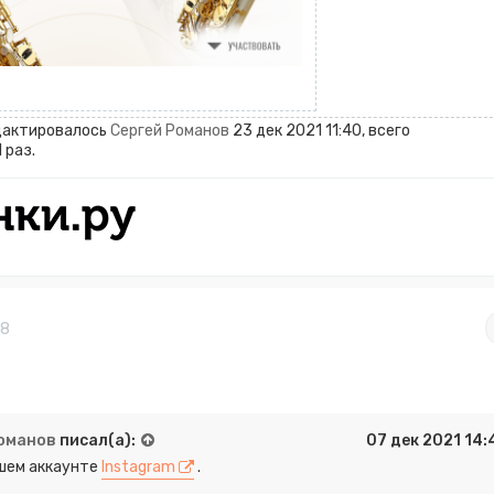
дактировалось
Сергей Романов
23 дек 2021 11:40, всего
 раз.
38
Романов
писал(а):
07 дек 2021 14:
шем аккаунте
Instagram
.