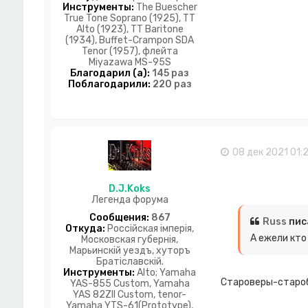
и
Инструменты:
The Buescher
я
True Tone Soprano (1925), TT
п
Alto (1923), TT Baritone
о
(1934), Buffet-Crampon SDA
л
Tenor (1957), флейта
ь
Miyazawa MS-95S
з
Благодарил (а):
145 раз
о
Поблагодарили:
220 раз
в
а
т
е
л
я
08 дек 2021 01:2
Б
о
Й
D.J.Koks
ы
Легенда форума
Сообщения:
867
Russ
пис
Откуда:
Россiйская iмперiя,
А ежели кто
Московская губернiя,
Марьинскiй уездъ, хуторъ
Братiславскiй.
Инструменты:
Alto; Yamaha
Староверы-старо
YAS-855 Custom, Yamaha
YAS 82ZII Custom, tenor-
Yamaha YTS-61(Prototype),