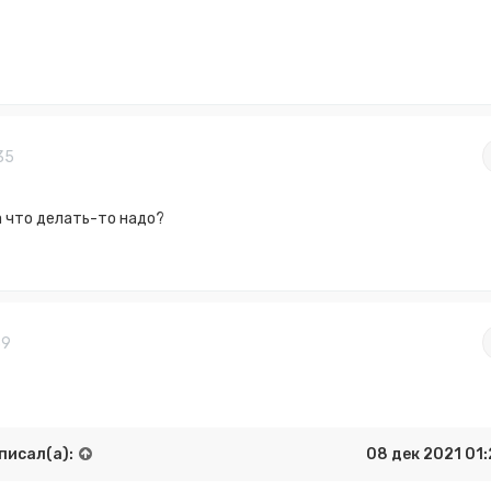
35
 а что делать-то надо?
39
писал(а):
08 дек 2021 01: