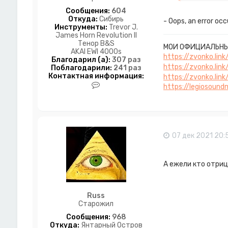
Сообщения:
604
Откуда:
Сибирь
- Oops, an error occ
Инструменты:
Trevor J.
James Horn Revolution II
Тенор B&S
МОИ ОФИЦИАЛЬНЫ
AKAI EWI 4000s
https://zvonko.lin
Благодарил (а):
307 раз
https://zvonko.lin
Поблагодарили:
241 раз
Контактная информация:
https://zvonko.lin
К
https://legiosoun
о
н
т
а
к
т
07 дек 2021 20:
н
а
я
А ежели кто отриц
и
н
ф
о
Russ
р
Старожил
м
а
Сообщения:
968
ц
Откуда:
Янтарный Остров