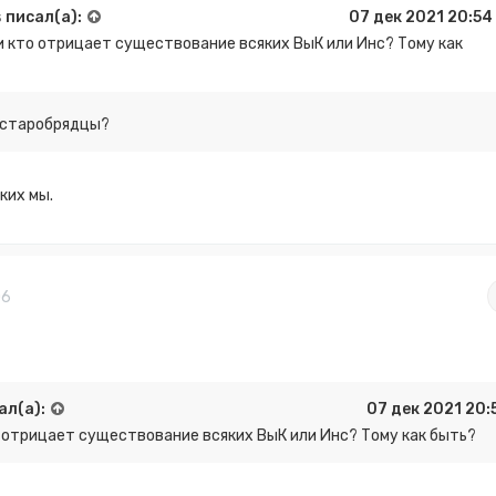
s
писал(а):
07 дек 2021 20:54
и кто отрицает существование всяких ВыК или Инс? Тому как
старобрядцы?
ких мы.
06
ал(а):
07 дек 2021 20:
 отрицает существование всяких ВыК или Инс? Тому как быть?