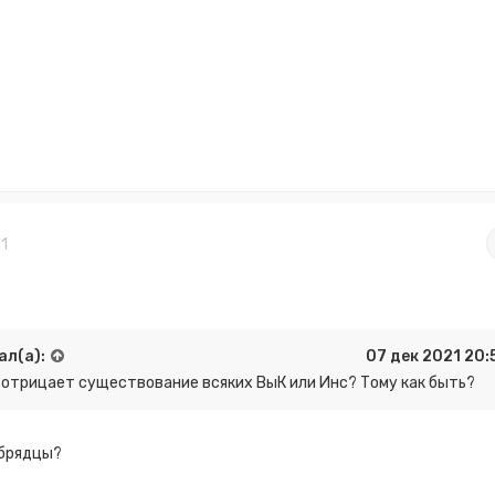
1
ал(а):
07 дек 2021 20:
 отрицает существование всяких ВыК или Инс? Тому как быть?
брядцы?