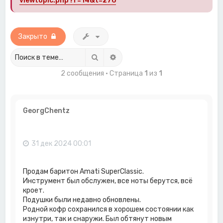
viewtopic.php?f=14&t=276
Закрыто
Поиск
Расширенный поиск
2 сообщения • Страница
1
из
1
GeorgChentz
31 дек 2024 00:01
Продам баритон Amati SuperClassic.
Инструмент был обслужен, все ноты берутся, всё
кроет.
Подушки были недавно обновлены.
Родной кофр сохранился в хорошем состоянии как
изнутри, так и снаружи. Был обтянут новым