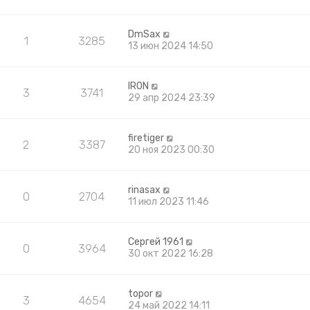
DmSax
1
3285
13 июн 2024 14:50
IRON
3
3741
29 апр 2024 23:39
firetiger
2
3387
20 ноя 2023 00:30
rinasax
0
2704
11 июл 2023 11:46
Сергей 1961
0
3964
30 окт 2022 16:28
topor
3
4654
24 май 2022 14:11