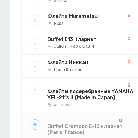
Stimul
Флейта Muramatsu
Russ
Buffet E13 Кларнет
JellyRoll1&2&1,2,3,4
Флейта Никкан
Саша Коньков
Флейты посеребренные YAMAHA
YFL-211s II (Made In Japan)
as-music
Buffet Crampon E-13 кларнет
(Paris, France)