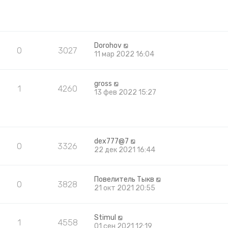
Dorohov
0
3027
11 мар 2022 16:04
gross
1
4260
13 фев 2022 15:27
dex777@7
0
3326
22 дек 2021 16:44
Повелитель Тыкв
0
3828
21 окт 2021 20:55
Stimul
1
4558
01 сен 2021 12:19