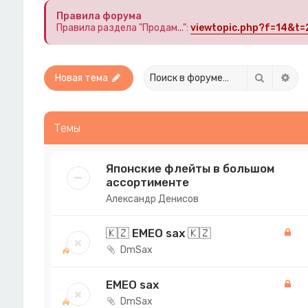
Правила форума
Правила раздела "Продам...":
viewtopic.php?f=14&t=
Поиск
Рас
Новая тема
Темы
Японские флейты в большом
ассортименте
Александр Денисов
🇰🇿 EMEO sax 🇰🇿
DmSax
EMEO sax
DmSax