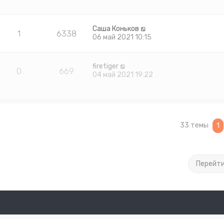
Саша Коньков
1
6338
06 май 2021 10:15
firetiger
0
669
04 май 2021 19:22
33 темы
1
Перейт