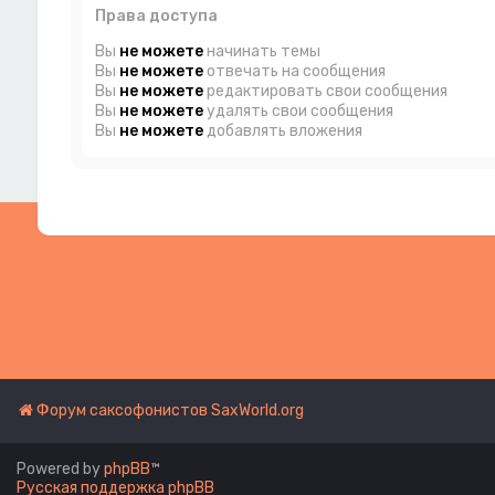
Права доступа
Вы
не можете
начинать темы
Вы
не можете
отвечать на сообщения
Вы
не можете
редактировать свои сообщения
Вы
не можете
удалять свои сообщения
Вы
не можете
добавлять вложения
Форум саксофонистов SaxWorld.org
Powered by
phpBB
™
Русская поддержка phpBB