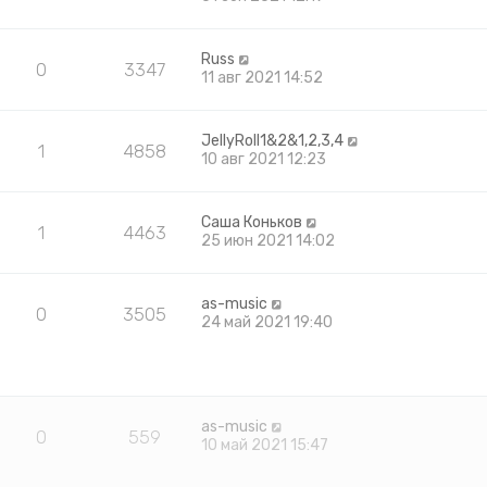
Russ
0
3347
11 авг 2021 14:52
JellyRoll1&2&1,2,3,4
1
4858
10 авг 2021 12:23
Саша Коньков
1
4463
25 июн 2021 14:02
as-music
0
3505
24 май 2021 19:40
as-music
0
559
10 май 2021 15:47