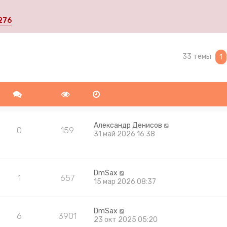
276
33 темы
ширенный поиск
1
Александр Денисов
0
159
31 май 2026 16:38
DmSax
1
657
15 мар 2026 08:37
DmSax
6
3901
23 окт 2025 05:20