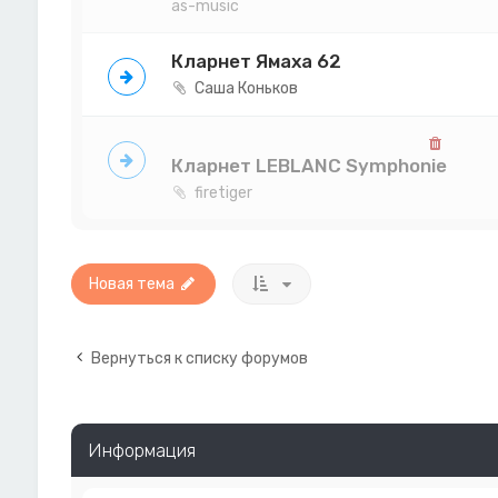
as-music
Кларнет Ямаха 62
Саша Коньков
Кларнет LEBLANC Symphonie
firetiger
Новая тема
Вернуться к списку форумов
Информация