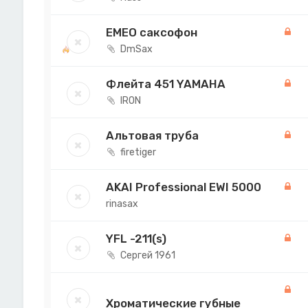
EMEO саксофон
DmSax
Флейта 451 YAMAHA
IRON
Альтовая труба
firetiger
AKAI Professional EWI 5000
rinasax
YFL -211(s)
Сергей 1961
Хроматические губные