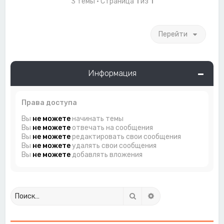
3 темы • Страница
1
из
1
Перейти
Информация
Права доступа
Вы
не можете
начинать темы
Вы
не можете
отвечать на сообщения
Вы
не можете
редактировать свои сообщения
Вы
не можете
удалять свои сообщения
Вы
не можете
добавлять вложения
Поиск
Расширенный поиск