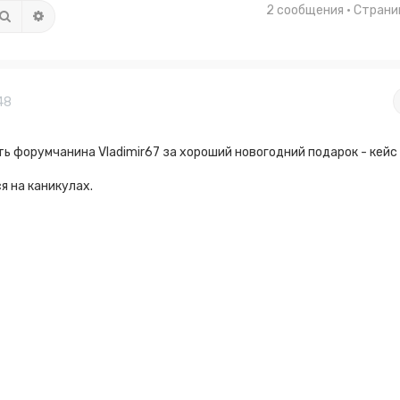
2 сообщения • Стран
Поиск
Расширенный поиск
48
ь форумчанина Vladimir67 за хороший новогодний подарок - кейс
я на каникулах.