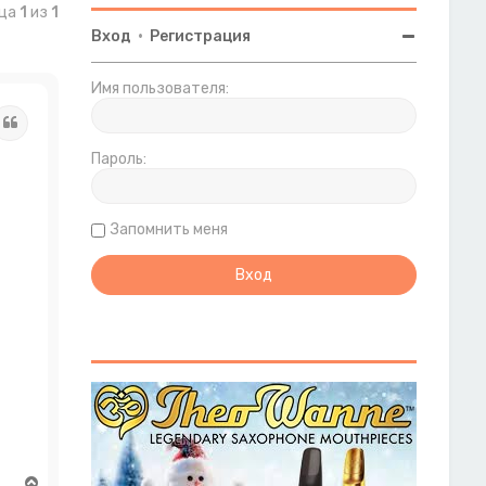
ица
1
из
1
Вход
•
Регистрация
Имя пользователя:
Цитата
Пароль:
Запомнить меня
В