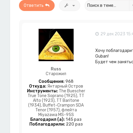
Ответить
29 дек 2023 15:
Хочу поблагодарит
Guban!
Будет чем занятьс
Russ
Старожил
Сообщения:
968
Откуда:
Янтарный Остров
Инструменты:
The Buescher
True Tone Soprano (1925), TT
Alto (1923), TT Baritone
(1934), Buffet-Crampon SDA
Tenor (1957), флейта
Miyazawa MS-95S
Благодарил (а):
145 раз
Поблагодарили:
220 раз