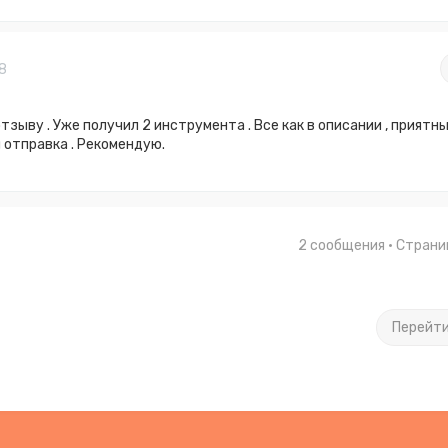
8
тзыву . Уже получил 2 инструмента . Все как в описании , приятн
 отправка . Рекомендую.
2 сообщения • Стран
Перейт